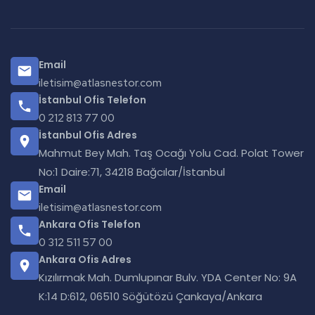
Email
iletisim@atlasnestor.com
İstanbul Ofis Telefon
0 212 813 77 00
İstanbul Ofis Adres
Mahmut Bey Mah. Taş Ocağı Yolu Cad. Polat Tower
No:1 Daire:71, 34218 Bağcılar/İstanbul
Email
iletisim@atlasnestor.com
Ankara Ofis Telefon
0 312 511 57 00
Ankara Ofis Adres
Kızılırmak Mah. Dumlupınar Bulv. YDA Center No: 9A
K:14 D:612, 06510 Söğütözü Çankaya/Ankara