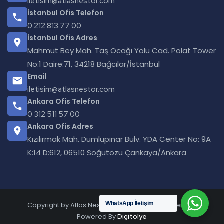
iletisim@atlasnestor.com
İstanbul Ofis Telefon
0 212 813 77 00
İstanbul Ofis Adres
Mahmut Bey Mah. Taş Ocağı Yolu Cad. Polat Tower
No:1 Daire:71, 34218 Bağcılar/İstanbul
Email
iletisim@atlasnestor.com
Ankara Ofis Telefon
0 312 511 57 00
Ankara Ofis Adres
Kızılırmak Mah. Dumlupınar Bulv. YDA Center No: 9A
K:14 D:612, 06510 Söğütözü Çankaya/Ankara
WhatsApp İletişim
Copyright by Atlas Nestor © 2025. All rights reserved.
Powered By
Digitolye