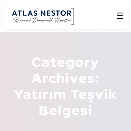
☰
Category
Archives:
Yatırım Teşvik
Belgesi