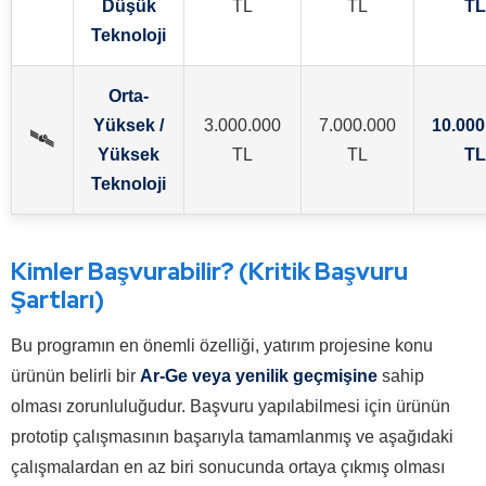
Düşük
TL
TL
TL
Teknoloji
Orta-
Yüksek /
3.000.000
7.000.000
10.000
🛰️
Yüksek
TL
TL
TL
Teknoloji
Kimler Başvurabilir? (Kritik Başvuru
Şartları)
Bu programın en önemli özelliği, yatırım projesine konu
ürünün belirli bir
Ar-Ge veya yenilik geçmişine
sahip
olması zorunluluğudur. Başvuru yapılabilmesi için ürünün
prototip çalışmasının başarıyla tamamlanmış ve aşağıdaki
çalışmalardan en az biri sonucunda ortaya çıkmış olması