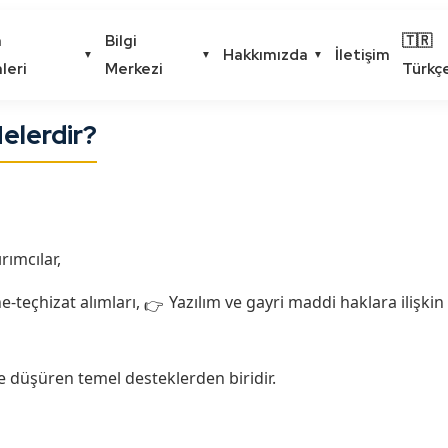
m
Bilgi
🇹🇷
Hakkımızda
İletişim
▼
▼
▼
leri
Merkezi
Türkç
Nelerdir?
rımcılar,
e-teçhizat alımları,
Yazılım ve gayri maddi haklara ilişkin
de düşüren temel desteklerden biridir.