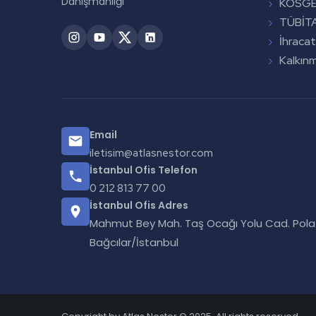
Danışmanlığı
KOSGEB
TÜBİTA
İhracat
Kalkınm
Email
iletisim@atlasnestor.com
İstanbul Ofis Telefon
0 212 813 77 00
İstanbul Ofis Adres
Mahmut Bey Mah. Taş Ocağı Yolu Cad. Polat 
Bağcılar/İstanbul