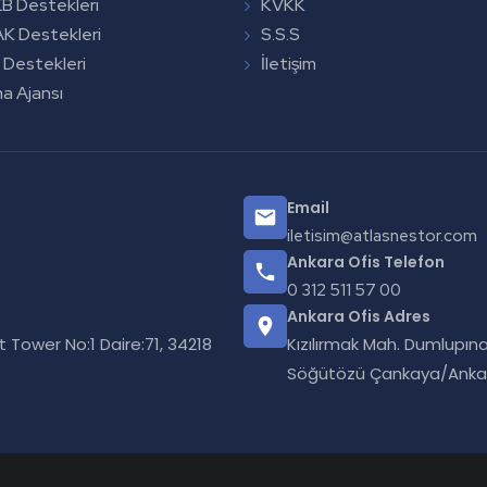
 Destekleri
KVKK
K Destekleri
S.S.S
 Destekleri
İletişim
a Ajansı
Email
iletisim@atlasnestor.com
Ankara Ofis Telefon
0 312 511 57 00
Ankara Ofis Adres
Tower No:1 Daire:71, 34218
Kızılırmak Mah. Dumlupına
Söğütözü Çankaya/Anka