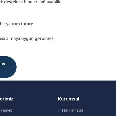
k destek ve hibeler sağlayabilir.
it yatırım tutarı:
lgesi almaya uygun görülmez.
ine
erimiz
Kurumsal
 Teşvik
Hakkımızda