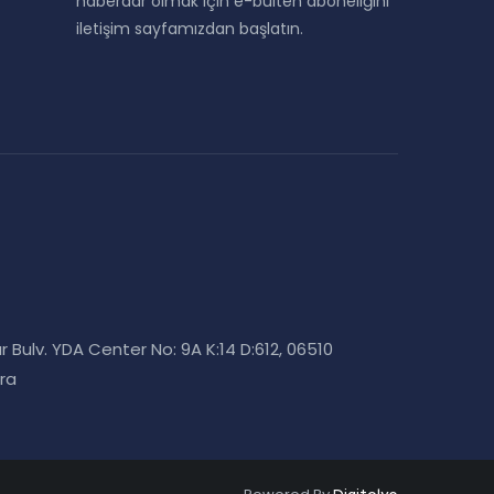
haberdar olmak için e-bülten aboneliğini
iletişim sayfamızdan başlatın.
r Bulv. YDA Center No: 9A K:14 D:612, 06510
ra