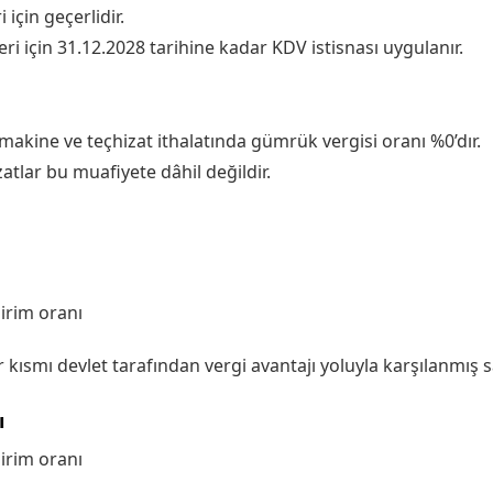
için geçerlidir.
eri için 31.12.2028 tarihine kadar KDV istisnası uygulanır.
makine ve teçhizat ithalatında gümrük vergisi oranı %0’dır.
atlar bu muafiyete dâhil değildir.
irim oranı
 kısmı devlet tarafından vergi avantajı yoluyla karşılanmış sa
ı
irim oranı