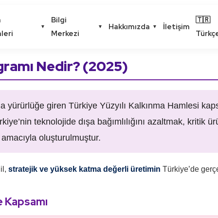
m
Bilgi
🇹🇷
Hakkımızda
İletişim
▼
▼
▼
leri
Merkezi
Türkç
gramı Nedir? (2025)
da yürürlüğe giren Türkiye Yüzyılı Kalkınma Hamlesi kap
iye’nin teknolojide dışa bağımlılığını azaltmak, kritik ür
k amacıyla oluşturulmuştur.
il,
stratejik ve yüksek katma değerli üretimin
Türkiye’de gerçe
ve Kapsamı