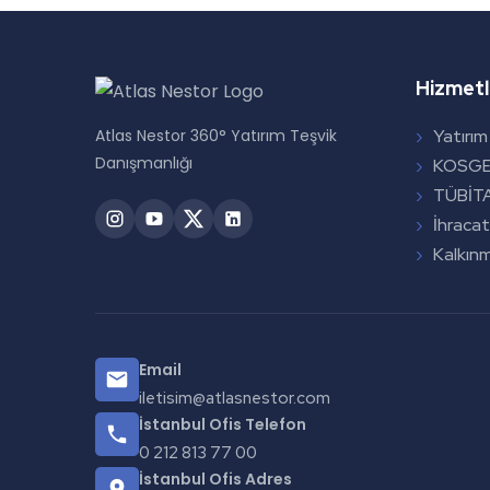
Hizmetl
Atlas Nestor 360° Yatırım Teşvik
Yatırım
Danışmanlığı
KOSGEB
TÜBİTA
İhracat
Kalkınm
Email
iletisim@atlasnestor.com
İstanbul Ofis Telefon
0 212 813 77 00
İstanbul Ofis Adres