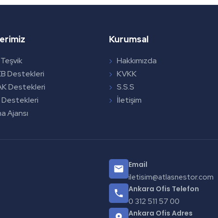
erimiz
Kurumsal
 Teşvik
Hakkımızda
 Destekleri
KVKK
K Destekleri
S.S.S
 Destekleri
İletişim
a Ajansı
Email
iletisim@atlasnestor.com
Ankara Ofis Telefon
0 312 511 57 00
Ankara Ofis Adres