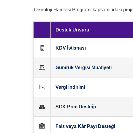
Teknoloji Hamlesi Programı kapsamındaki projele
Destek Unsuru
🧾
KDV İstisnası
🚢
Gümrük Vergisi Muafiyeti
📉
Vergi İndirimi
👥
SGK Prim Desteği
🏦
Faiz veya Kâr Payı Desteği