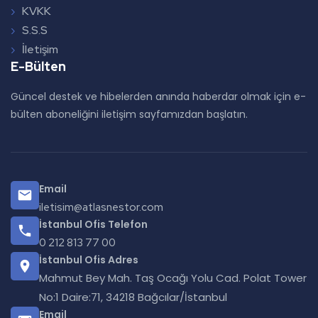
KVKK
S.S.S
İletişim
E-Bülten
Güncel destek ve hibelerden anında haberdar olmak için e-
bülten aboneliğini iletişim sayfamızdan başlatın.
Email
iletisim@atlasnestor.com
İstanbul Ofis Telefon
0 212 813 77 00
İstanbul Ofis Adres
Mahmut Bey Mah. Taş Ocağı Yolu Cad. Polat Tower
No:1 Daire:71, 34218 Bağcılar/İstanbul
Email