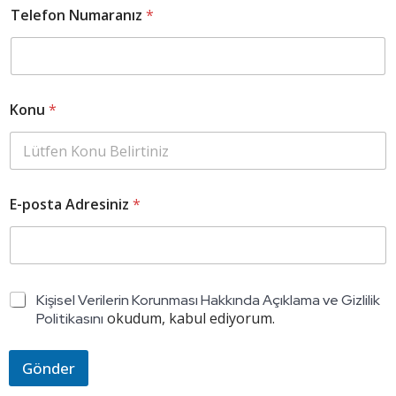
Telefon Numaranız
*
A
Konu
*
d
ı
n
ı
z
E
E-posta Adresiniz
*
-
p
o
s
t
a
K
Kişisel Verilerin Korunması Hakkında Açıklama ve Gizlilik
T
V
okudum, kabul ediyorum.
Politikasını
e
K
l
K
e
O
Gönder
f
n