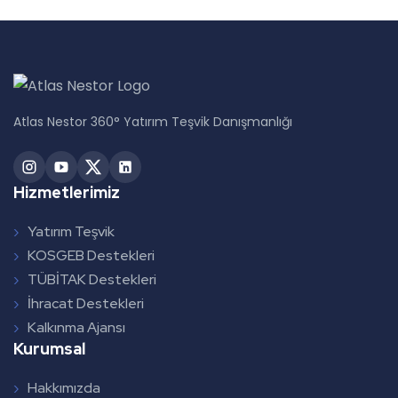
o
a
n
y
ı
*
Atlas Nestor 360° Yatırım Teşvik Danışmanlığı
Hizmetlerimiz
Yatırım Teşvik
KOSGEB Destekleri
TÜBİTAK Destekleri
İhracat Destekleri
Kalkınma Ajansı
Kurumsal
Hakkımızda