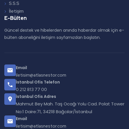
S.S.S
İletişim
E-Bülten
Güncel destek ve hibelerden anında haberdar olmak için e-
bülten aboneliğini iletişim sayfamızdan başlatın.
Email
iletisim@atlasnestor.com
İstanbul Ofis Telefon
0 212 813 77 00
İstanbul Ofis Adres
Mahmut Bey Mah. Taş Ocağı Yolu Cad. Polat Tower
No:1 Daire:71, 34218 Bağcılar/İstanbul
Email
iletisim@atlasnestor.com