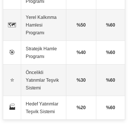
Programı
Yerel Kalkınma
🗺️
Hamlesi
%50
%60
Programı
Stratejik Hamle
🎯
%40
%60
Programı
Öncelikli
⭐
Yatırımlar Teşvik
%30
%60
Sistemi
Hedef Yatırımlar
🏭
%20
%60
Teşvik Sistemi