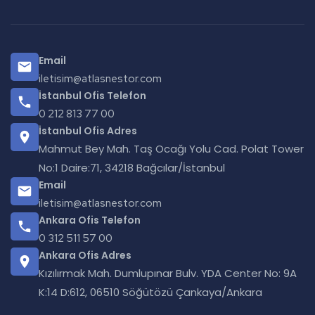
Email
iletisim@atlasnestor.com
İstanbul Ofis Telefon
0 212 813 77 00
İstanbul Ofis Adres
Mahmut Bey Mah. Taş Ocağı Yolu Cad. Polat Tower
No:1 Daire:71, 34218 Bağcılar/İstanbul
Email
iletisim@atlasnestor.com
Ankara Ofis Telefon
0 312 511 57 00
Ankara Ofis Adres
Kızılırmak Mah. Dumlupınar Bulv. YDA Center No: 9A
K:14 D:612, 06510 Söğütözü Çankaya/Ankara