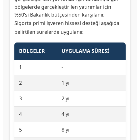
bölgelerde gerçekleştirilen yatırımlar için
%50’si Bakanlık bütçesinden karşılanır.
Sigorta primi işveren hissesi desteği aşağıda
belirtilen sürelerde uygulanır.
BÖLGELER
UYGULAMA SÜRESİ
1
-
2
1 yıl
3
2 yıl
4
4 yıl
5
8 yıl