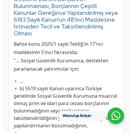
Bulunmaması, Borçlarının Çeşitli
Kanunlar Gereğince Yapılandırılmış veya
6183 Sayılı Kanun'un 48'inci Maddesine
İstinaden Tecil ve Taksitlendirilmiş
Olması
Bahse konu 2025/1 sayılı Tebliğ'in 17'nci
maddesinin 5'inci fıkrasında;
"… Sosyal Güvenlik Kurumunca, destekten
yararlanacak yatırımcılar için;
…
b) 5510 sayılı Kanun uyarınca Türkiye
genelinde Sosyal Güvenlik Kurumuna muaccel
olmuş prim ve idari para cezası borçlarının
bulunmadığının veya tecil ve/veya
WhatsApp İletişim
taksitlendirildiğinin ya da yapılandırıldığının ve
yapılandırmanın bozulmadığının,