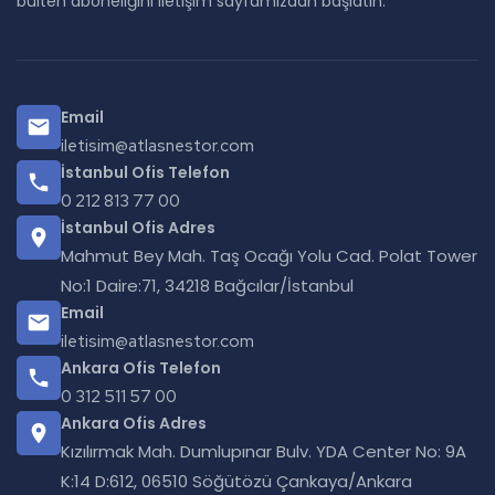
bülten aboneliğini iletişim sayfamızdan başlatın.
Email
iletisim@atlasnestor.com
İstanbul Ofis Telefon
0 212 813 77 00
İstanbul Ofis Adres
Mahmut Bey Mah. Taş Ocağı Yolu Cad. Polat Tower
No:1 Daire:71, 34218 Bağcılar/İstanbul
Email
iletisim@atlasnestor.com
Ankara Ofis Telefon
0 312 511 57 00
Ankara Ofis Adres
Kızılırmak Mah. Dumlupınar Bulv. YDA Center No: 9A
K:14 D:612, 06510 Söğütözü Çankaya/Ankara