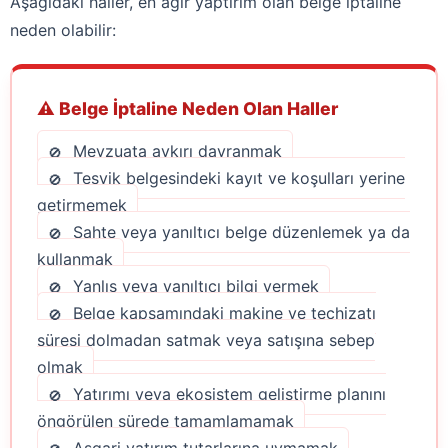
Aşağıdaki haller, en ağır yaptırım olan belge iptaline
neden olabilir:
⚠️ Belge İptaline Neden Olan Haller
Mevzuata aykırı davranmak
Teşvik belgesindeki kayıt ve koşulları yerine
getirmemek
Sahte veya yanıltıcı belge düzenlemek ya da
kullanmak
Yanlış veya yanıltıcı bilgi vermek
Belge kapsamındaki makine ve teçhizatı
süresi dolmadan satmak veya satışına sebep
olmak
Yatırımı veya ekosistem geliştirme planını
öngörülen sürede tamamlamamak