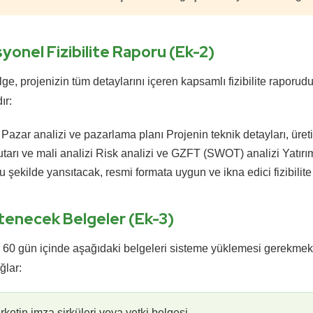
yonel Fizibilite Raporu (Ek-2)
, projenizin tüm detaylarını içeren kapsamlı fizibilite raporudu
ır:
Pazar analizi ve pazarlama planı
Projenin teknik detayları, üre
tarı ve mali analizi
Risk analizi ve GZFT (SWOT) analizi
Yatırı
şekilde yansıtacak, resmi formata uygun ve ikna edici fizibilite ra
tenecek Belgeler (Ek-3)
60 gün içinde aşağıdaki belgeleri sisteme yüklemesi gerekmekted
ğlar:
rketin imza sirküleri veya yetki belgesi.