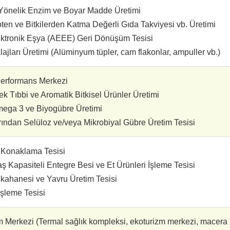
Yönelik Enzim ve Boyar Madde Üretimi
en ve Bitkilerden Katma Değerli Gıda Takviyesi vb. Üretimi
Elektronik Eşya (AEEE) Geri Dönüşüm Tesisi
ajları Üretimi (Alüminyum tüpler, cam flakonlar, ampuller vb.)
Performans Merkezi
 Tıbbi ve Aromatik Bitkisel Ürünler Üretimi
mega 3 ve Biyogübre Üretimi
rından Selüloz ve/veya Mikrobiyal Gübre Üretim Tesisi
i Konaklama Tesisi
 Kapasiteli Entegre Besi ve Et Ürünleri İşleme Tesisi
ahanesi ve Yavru Üretim Tesisi
şleme Tesisi
 Merkezi (Termal sağlık kompleksi, ekoturizm merkezi, macera p