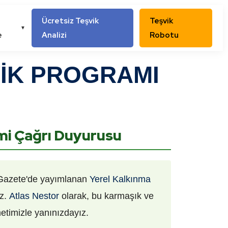
Ücretsiz Teşvik
Teşvik
▼
e
Analizi
Robotu
VİK PROGRAMI
mi Çağrı Duyurusu
Gazete'de yayımlanan
Yerel Kalkınma
iz.
Atlas Nestor
olarak, bu karmaşık ve
etimizle yanınızdayız.