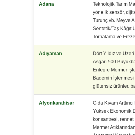
Adana
Teknolojik Tarım Mak
yönelik sensör, dijit
Turunç vb. Meyve At
Sentetik/Taş Kâğıt 
Tornalama ve Freze
Adıyaman
Dört Yıldız ve Üzer
Asgari 500 Büyükbaş
Entegre Mermer İşl
Bademin İşlenmesi 
glütensiz ürünler, 
Afyonkarahisar
Gıda Kıvam Arttırıcıl
Yüksek Ekonomik Değe
konsantresi, rennet k
Mermer Atıklarından