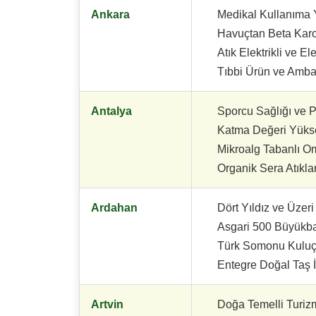
Ankara
Medikal Kullanıma 
Havuçtan Beta Karot
Atık Elektrikli ve 
Tıbbi Ürün ve Ambal
Antalya
Sporcu Sağlığı ve 
Katma Değeri Yüksek
Mikroalg Tabanlı O
Organik Sera Atıkla
Ardahan
Dört Yıldız ve Üzer
Asgari 500 Büyükbaş
Türk Somonu Kuluçk
Entegre Doğal Taş İ
Artvin
Doğa Temelli Turizm