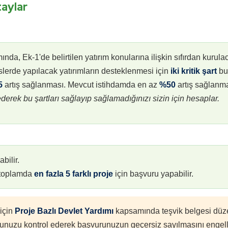
taylar
a, Ek-1'de belirtilen yatırım konularına ilişkin sıfırdan kurulac
lerde yapılacak yatırımların desteklenmesi için
iki kritik şart
bu
5
artış sağlanması.
Mevcut istihdamda en az
%50
artış sağlanma
erek bu şartları sağlayıp sağlamadığınızı sizin için hesaplar.
bilir.
k toplamda
en fazla 5 farklı proje
için başvuru yapabilir.
için
Proje Bazlı Devlet Yardımı
kapsamında teşvik belgesi düz
unuzu kontrol ederek başvurunuzun geçersiz sayılmasını engell