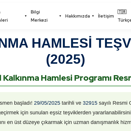
m
Bilgi
🇹🇷
Hakkımızda
İletişim
▼
▼
▼
leri
Merkezi
Türkç
NMA HAMLESİ TEŞ
(2025)
el Kalkınma Hamlesi Programı Res
 resmen başladı!
29/05/2025
tarihli ve
32915
sayılı Resmi 
geçirmek için sunulan eşsiz teşviklerden yararlanabilirsin
sını en üst düzeye çıkarmak için uzman danışmanlık hizm