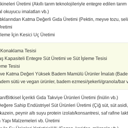
ineleri Üretimi (Akıllı tarım teknolojileriyle entegre edilen tar
al okuyucu imalatları vb.)
ıklarından Katma Değerli Gıda Üretimi (Pektin, meyve tozu, selü
Üretimi
leme İçin Kesici Uç Üretimi
i Konaklama Tesisi
 Kapasiteli Entegre Süt Üretimi ve Süt İşleme Tesisi
eme Tesisi
ve Katma Değeri Yüksek Badem Mamülü Ürünler İmalatı (Badem
badem sütü ve vegan ürünler, badem ezmesi/şekerli/granola/bar v
arı/Bitkisel İçerikli Gıda Takviye Ürünleri Üretimi (İnülin vb.)
re Sahip Endüstriyel Süt Ürünleri Üretimi (Çiğ süt, süt asidi, k
azein, peynir altı suyu protein izolatı/konsantresi, saf rafine lak
 Yapı Malzemeleri vb. Üretimi