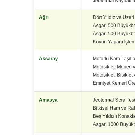
Jeotermal Kaynaklar 
Ağrı
Dört Yıldız ve Üzer
Asgari 500 Büyükbaş
Asgari 500 Büyükbaş
Koyun Yapağı İşleme 
Aksaray
Motorlu Kara Taşıtla
Motosiklet, Moped v
Motosiklet, Bisiklet
Emniyet Kemeri Üre
Amasya
Jeotermal Sera Tesi
Bitkisel Ham ve Raf
Beş Yıldızlı Konakl
Asgari 1000 Büyükba